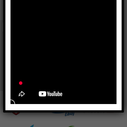
Send Us a Message
[wpforms id="7"]