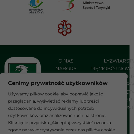
O NAS
ŁYŻWIARS
NABORY
PIĘCIOBÓJ NOW
AKTUALNOŚCI
PŁYWANI
Cenimy prywatność użytkowników
DO POBRANIA
SHORT TRA
KONTAKT
STRZELEC
Używamy plików cookie, aby poprawić jakość
SZERMIER
przeglądania, wyświetlać reklamy lub treści
F
WROTKARS
dostosowane do indywidualnych potrzeb
a
c
użytkowników oraz analizować ruch na stronie.
e
Kliknięcie przycisku „Akceptuj wszystkie” oznacza
b
Wszelkie prawa zastrzeżone
zgodę na wykorzystywanie przez nas plików cookie.
POLITYKA PRYWATNOŚCI
o