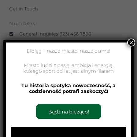
Get in Touch
Numbers
General Inquiries (123) 456 7890
×
Accounts Inquiries (987) 654 3210
Elbląg – nasze miasto, nasza duma!
Email
Miasto ludzi z pasją, ambicją i energią,
info@example.com
którego sport od lat jest silnym filarem
support@example.com
Tu historia spotyka nowoczesność, a
codzienność potrafi zaskoczyć!
Business Hours
Monday — Friday 9am – 5pm
Saturday — 10am – 3pm
Bądź na bieżąco!
Sunday — Closed