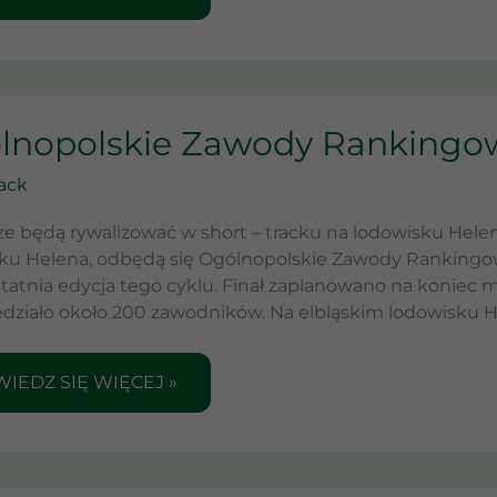
LNOPOLSKIE
lnopolskie Zawody Rankingo
WODY
NKINGOWE
rack
LĄGU
ze będą rywalizować w short – tracku na lodowisku Helen
ku Helena, odbędą się Ogólnopolskie Zawody Rankingowe
tatnia edycja tego cyklu. Finał zaplanowano na koniec
działo około 200 zawodników. Na elbląskim lodowisku H
IEDZ SIĘ WIĘCEJ »