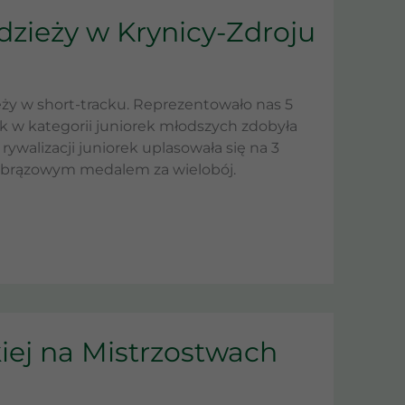
zieży w Krynicy-Zdroju
y w short-tracku. Reprezentowało nas 5
k w kategorii juniorek młodszych zdobyła
walizacji juniorek uplasowała się na 3
 z brązowym medalem za wielobój.
iej na Mistrzostwach