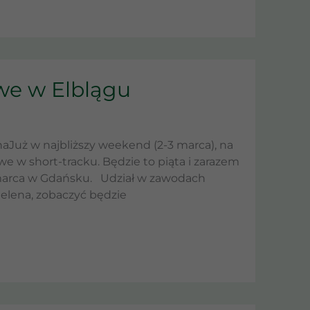
we w Elblągu
aJuż w najbliższy weekend (2-3 marca), na
 w short-tracku. Będzie to piąta i zarazem
 marca w Gdańsku. Udział w zawodach
elena, zobaczyć będzie