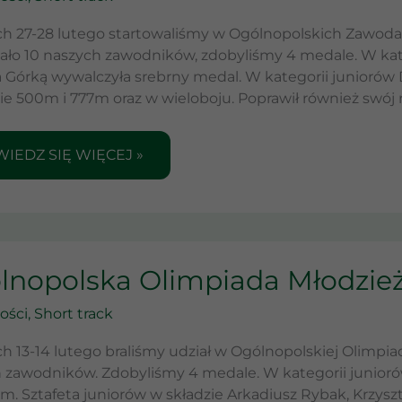
ŁYMSTOKU
h 27-28 lutego startowaliśmy w Ogólnopolskich Zawod
ało 10 naszych zawodników, zdobyliśmy 4 medale. W kat
 Górką wywalczyła srebrny medal. W kategorii juniorów 
ie 500m i 777m oraz w wieloboju. Poprawił również swój 
IEDZ SIĘ WIĘCEJ »
LNOPOLSKA
lnopolska Olimpiada Młodzie
MPIADA
DZIEŻY
ości
,
Short track
NOKU
h 13-14 lutego braliśmy udział w Ogólnopolskiej Olimpia
 zawodników. Zdobyliśmy 4 medale. W kategorii junioró
m. Sztafeta juniorów w składzie Arkadiusz Rybak, Krzyszt