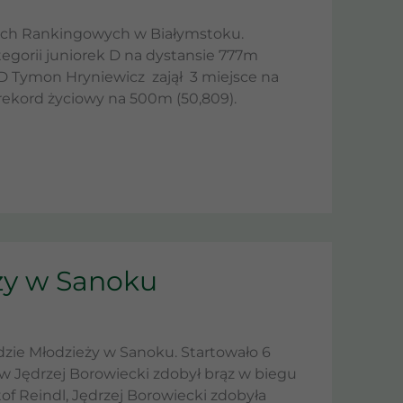
ach Rankingowych w Białymstoku.
egorii juniorek D na dystansie 777m
D Tymon Hryniewicz zajął 3 miejsce na
rekord życiowy na 500m (50,809).
ży w Sanoku
dzie Młodzieży w Sanoku. Startowało 6
w Jędrzej Borowiecki zdobył brąz w biegu
of Reindl, Jędrzej Borowiecki zdobyła