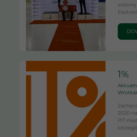
srebrny
Ekstowi
DOW
1%
1%
Aktualn
Wrotka
Zachęca
2020 na
PIT moż
szcze