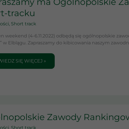
raszamy ma Ogólnopolskie Z
LNOPOLSKIE
t-tracku
WODY
NKINGOWE
ości
,
Short track
RT-
en weekend (4-6.11.2022) odbędą się ogólnopolskie zaw
CKU
” w Elblągu. Zapraszamy do kibicowania naszym zawodn
IEDZ SIĘ WIĘCEJ »
LNOPOLSKIE
lnopolskie Zawody Rankingo
WODY
NKINGOWE
ości
,
Short track