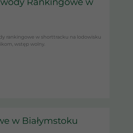
awody Rankingowe w
ody rankingowe w shorttracku na lodowisku
ikom, wstęp wolny.
we w Białymstoku