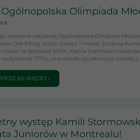
 Ogólnopolska Olimpiada Młod
LNOPOLSKA
MPIADA
rack
DZIEŻY
ły weekend odbyła się Ogólnopolska Olimpiada Młodzież
NICY-
ków Orła Elbląg, którzy zdobyli 7 medali. Zuzanna Ruma
OJU
 medal na dystansie 500m. Kamila Stankiewicz podczas ry
 na dystansie 777m, co pozwoliło jej zakończyć zawody
IEDZ SIĘ WIĘCEJ »
ETNY
etny występ Kamili Stormowsk
TĘP
ILI
ata Juniorów w Montrealu!
RMOWSKIEJ