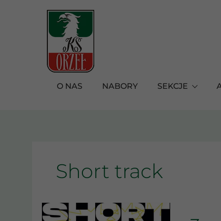
Przejdź
do
treści
O NAS
NABORY
SEKCJE
Short track
ZAP
MA