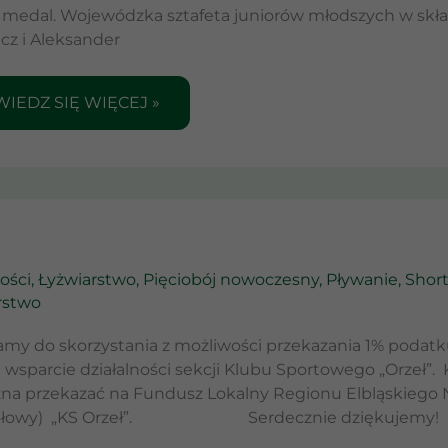
 medal. Wojewódzka sztafeta juniorów młodszych w składz
cz i Aleksander
IEDZ SIĘ WIĘCEJ »
ości
,
Łyżwiarstwo
,
Pięciobój nowoczesny
,
Pływanie
,
Short
rstwo
my do skorzystania z możliwości przekazania 1% podat
 wsparcie działalności sekcji Klubu Sportowego „Orzeł”. 
na przekazać na Fundusz Lokalny Regionu Elbląskiego 
gółowy) „KS Orzeł”. Serdecznie dziękujemy!