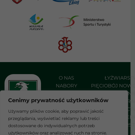
O NAS
ŁYŻWIARS
NABORY
PIĘCIOBÓJ NOW
AKTUALNOŚCI
PŁYWANI
Cenimy prywatność użytkowników
DO POBRANIA
SHORT TRA
KONTAKT
STRZELEC
Używamy plików cookie, aby poprawić jakość
SZERMIER
przeglądania, wyświetlać reklamy lub treści
F
WROTKARS
dostosowane do indywidualnych potrzeb
a
c
użytkowników oraz analizować ruch na stronie.