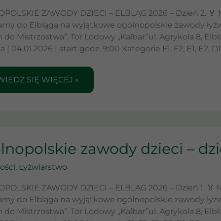
EŃ
OLSKIE ZAWODY DZIECI – ELBLĄG 2026 – Dzień 2. 🏅 Me
amy do Elbląga na wyjątkowe ogólnopolskie zawody łyżwi
m do Mistrzostwa”. Tor Lodowy „Kalbar”ul. Agrykola 8, 
.2026
a | 04.01.2026 | start godz. 9:00 Kategorie F1, F2, E1, E2, D1
IEDZ SIĘ WIĘCEJ »
LNOPOLSKIE
nopolskie zawody dzieci – dzie
WODY
ECI
ości
,
Łyżwiarstwo
EŃ
OLSKIE ZAWODY DZIECI – ELBLĄG 2026 – Dzień 1. 🏅 Mem
amy do Elbląga na wyjątkowe ogólnopolskie zawody łyżwi
m do Mistrzostwa”. Tor Lodowy „Kalbar”ul. Agrykola 8, E
.2026