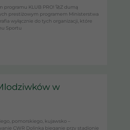
ntem programu KLUB PRO! 🚀Z dumą
bjętych prestiżowym programem Ministerstwa
afia wyłącznie do tych organizacji, które
mu Sportu
 Mlodziwków w
ego, pomorskiego, kujawsko –
anie CWR Dolinka bieganie przy stadionie