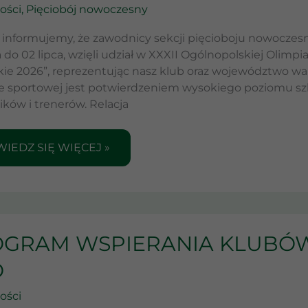
ości
,
Pięciobój nowoczesny
RTACH
NICH
informujemy, że zawodnicy sekcji pięcioboju nowoczesn
BELSKIE
 do 02 lipca, wzięli udział w XXXII Ogólnopolskiej Olimp
6”
kie 2026”, reprezentując nasz klub oraz województwo wa
e sportowej jest potwierdzeniem wysokiego poziomu sz
ków i trenerów. Relacja
IEDZ SIĘ WIĘCEJ »
OGRAM
GRAM WSPIERANIA KLUBÓ
IERANIA
UBÓW
O
OROTWYCH
B
ości
O