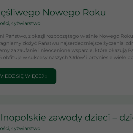
ZĘŚLIWEGO
zęśliwego Nowego Roku
WEGO
KU
ości
,
Łyżwiarstwo
i Państwo, z okazji rozpoczętego właśnie Nowego Roku 
pragniemy złożyć Państwu najserdeczniejsze życzenia: zdr
emy za zaufanie i nieocenione wsparcie, które okazuj
6 obfituje w sukcesy naszych ‘Orłów’ i przyniesie wiele
IEDZ SIĘ WIĘCEJ »
LNOPOLSKIE
nopolskie zawody dzieci – dzie
WODY
ECI
ości
,
Łyżwiarstwo