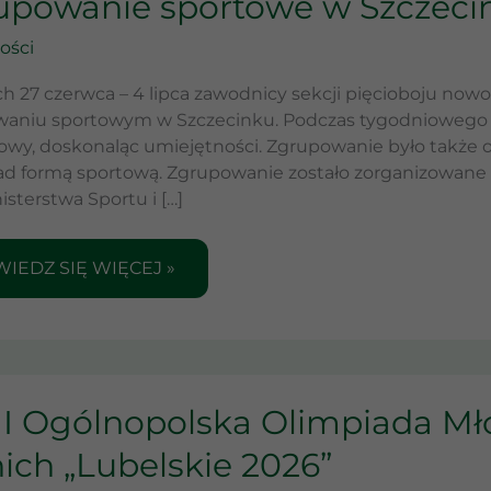
upowanie sportowe w Szczeci
ości
ZECINKU
h 27 czerwca – 4 lipca zawodnicy sekcji pięcioboju nowo
aniu sportowym w Szczecinku. Podczas tygodniowego o
owy, doskonaląc umiejętności. Zgrupowanie było także o
ad formą sportową. Zgrupowanie zostało zorganizowane
isterstwa Sportu i […]
IEDZ SIĘ WIĘCEJ »
I
II Ogólnopolska Olimpiada Mł
LNOPOLSKA
MPIADA
ich „Lubelskie 2026”
DZIEŻY