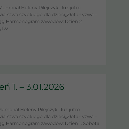
moriał Heleny Pilejczyk Już jutro
arstwa szybkiego dla dzieci„Złota Łyżwa –
Elbląg Harmonogram zawodów: Dzień 2
, D2
ń 1. – 3.01.2026
oriał Heleny Pilejczyk Już jutro
arstwa szybkiego dla dzieci„Złota Łyżwa –
lbląg Harmonogram zawodów: Dzień 1. Sobota