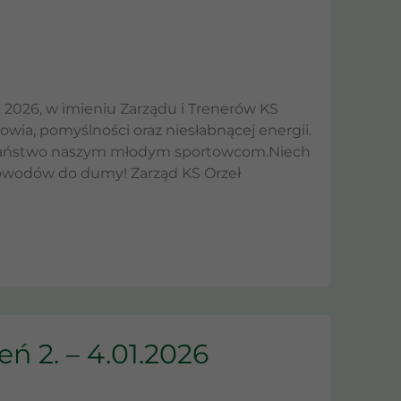
2026, w imieniu Zarządu i Trenerów KS
owia, pomyślności oraz niesłabnącej energii.
ą Państwo naszym młodym sportowcom.Niech
 powodów do dumy! Zarząd KS Orzeł
ń 2. – 4.01.2026