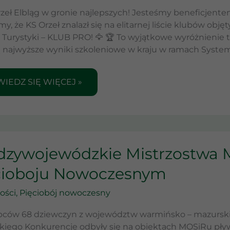
rzeł Elbląg w gronie najlepszych! Jesteśmy beneficje
my, że KS Orzeł znalazł się na elitarnej liście klubów o
 Turystyki – KLUB PRO! 🦅 🏆 To wyjątkowe wyróżnienie tr
ą najwyższe wyniki szkoleniowe w kraju w ramach Syste
IEDZ SIĘ WIĘCEJ »
DZYWOJEWÓDZKIE
dzywojewódzkie Mistrzostwa
TRZOSTWA
ODZIWKÓW
cioboju Nowoczesnym
CIOBOJU
ości
,
Pięciobój nowoczesny
WOCZESNYM
pców 68 dziewczyn z województw warmińsko – mazurski
iego Konkurencje odbyły się na obiektach MOSiRu pływ