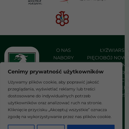
O NAS
ŁYŻWIARS
NABORY
PIĘCIOBÓJ NOW
AKTUALNOŚCI
PŁYWANI
Cenimy prywatność użytkowników
DO POBRANIA
SHORT TRA
KONTAKT
STRZELEC
Używamy plików cookie, aby poprawić jakość
SZERMIER
przeglądania, wyświetlać reklamy lub treści
F
WROTKARS
dostosowane do indywidualnych potrzeb
a
c
użytkowników oraz analizować ruch na stronie.
e
Kliknięcie przycisku „Akceptuj wszystkie” oznacza
b
Wszelkie prawa zastrzeżone
zgodę na wykorzystywanie przez nas plików cookie.
POLITYKA PRYWATNOŚCI
o
© 2026 Realizacja:
blulink.pl
o