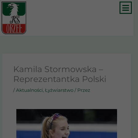
Przejdź
do
treści
Kamila Stormowska –
Reprezentantka Polski
/
Aktualności
,
Łyżwiarstwo
/ Przez