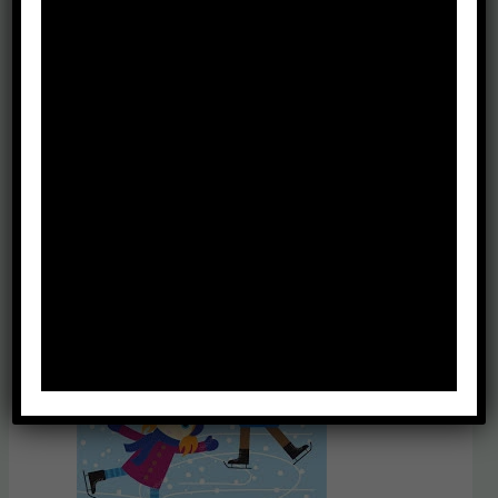
Trener
Łyżwiarstwo
,
Wrotkarstwo