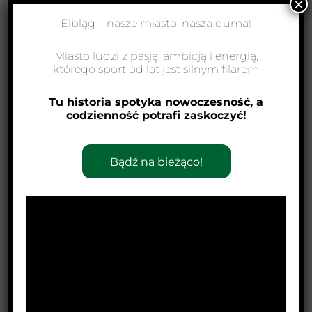
×
Elbląg – nasze miasto, nasza duma!
Miasto ludzi z pasją, ambicją i energią,
którego sport od lat jest silnym filarem
Tu historia spotyka nowoczesność, a
codzienność potrafi zaskoczyć!
Bądź na bieżąco!
←
Poprzedni Wpis
Następny Wpis
→
Zobacz również