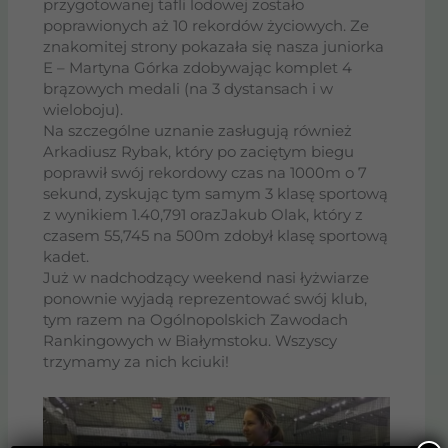
przygotowanej tafli lodowej zostało
poprawionych aż 10 rekordów życiowych. Ze
znakomitej strony pokazała się nasza juniorka
E – Martyna Górka zdobywając komplet 4
brązowych medali (na 3 dystansach i w
wieloboju).
Na szczególne uznanie zasługują również
Arkadiusz Rybak, który po zaciętym biegu
poprawił swój rekordowy czas na 1000m o 7
sekund, zyskując tym samym 3 klasę sportową
z wynikiem 1.40,791 orazJakub Olak, który z
czasem 55,745 na 500m zdobył klasę sportową
kadet.
Już w nadchodzący weekend nasi łyżwiarze
ponownie wyjadą reprezentować swój klub,
tym razem na Ogólnopolskich Zawodach
Rankingowych w Białymstoku. Wszyscy
trzymamy za nich kciuki!