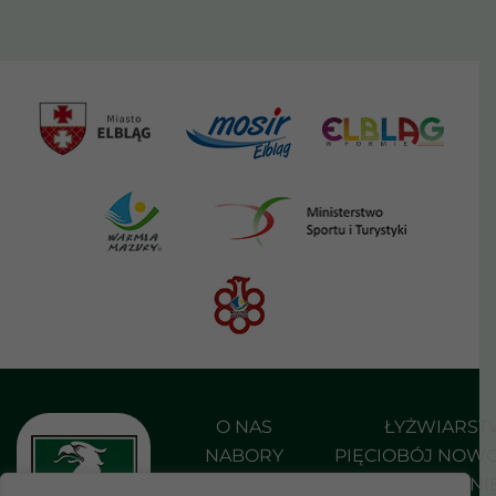
O NAS
ŁYŻWIARS
NABORY
PIĘCIOBÓJ NOW
AKTUALNOŚCI
PŁYWANI