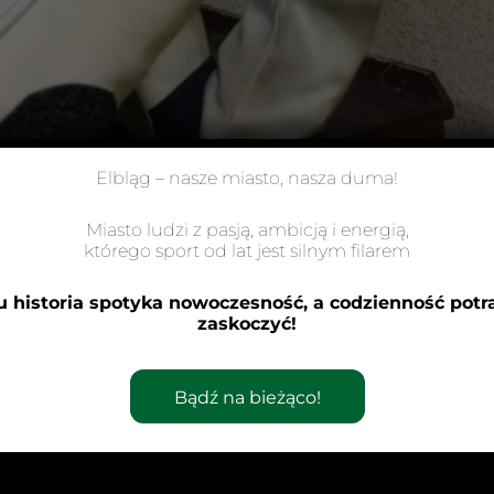
Elbląg – nasze miasto, nasza duma!
Miasto ludzi z pasją, ambicją i energią,
którego sport od lat jest silnym filarem
u historia spotyka nowoczesność, a codzienność potra
zaskoczyć!
Bądź na bieżąco!
Elbląg