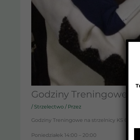
T
Godziny Treningowe
/
Strzelectwo
/ Przez
Godziny Treningowe na strzelnicy KS Orzeł 
Poniedziałek 14:00 – 20:00