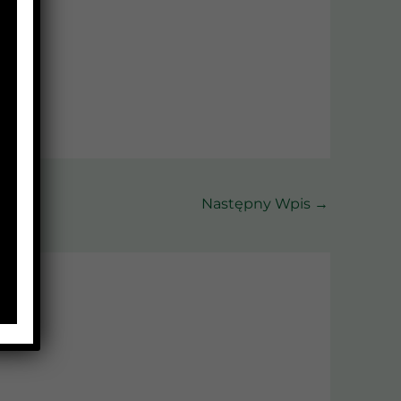
Następny Wpis
→