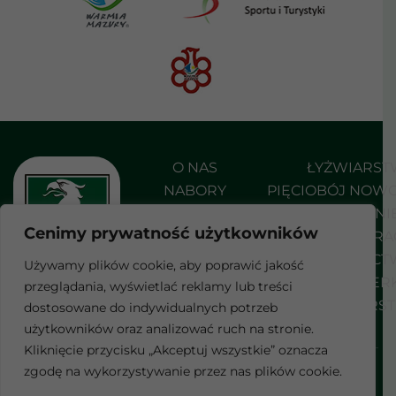
O NAS
ŁYŻWIARS
NABORY
PIĘCIOBÓJ NOW
AKTUALNOŚCI
PŁYWANI
Cenimy prywatność użytkowników
DO POBRANIA
SHORT TRA
KONTAKT
STRZELEC
Używamy plików cookie, aby poprawić jakość
SZERMIER
przeglądania, wyświetlać reklamy lub treści
F
WROTKARS
dostosowane do indywidualnych potrzeb
a
c
użytkowników oraz analizować ruch na stronie.
e
Kliknięcie przycisku „Akceptuj wszystkie” oznacza
b
Wszelkie prawa zastrzeżone
zgodę na wykorzystywanie przez nas plików cookie.
POLITYKA PRYWATNOŚCI
o
© 2026 Realizacja:
blulink.pl