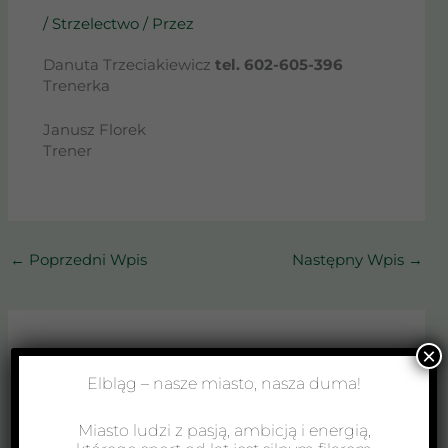
/
Strzelectwo
/ Przez
Danuta Trzeciakiewicz
tel. 602-605-396
Trenerka
Janusz Florek
Trener
←
Poprzedni Wpis
Następny Wpis
→
×
Zobacz również
Elbląg – nasze miasto, nasza duma!
Miasto ludzi z pasją, ambicją i energią,