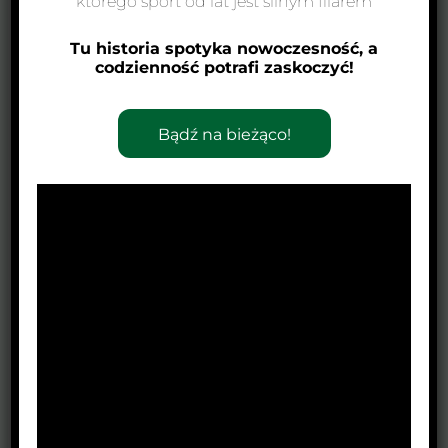
którego sport od lat jest silnym filarem
Tu historia spotyka nowoczesność, a
codzienność potrafi zaskoczyć!
Bądź na bieżąco!
Zawody Klasyfikacyjne Wrocław
Strzelectwo