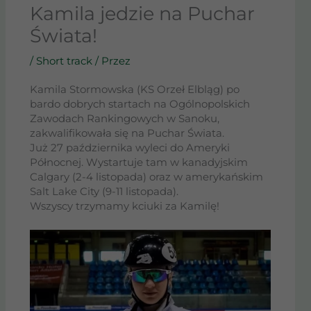
Kamila jedzie na Puchar
Świata!
/
Short track
/ Przez
Kamila Stormowska (KS Orzeł Elbląg) po
bardo dobrych startach na Ogólnopolskich
Zawodach Rankingowych w Sanoku,
zakwalifikowała się na Puchar Świata.
Już 27 października wyleci do Ameryki
Północnej. Wystartuje tam w kanadyjskim
Calgary (2-4 listopada) oraz w amerykańskim
Salt Lake City (9-11 listopada).
Wszyscy trzymamy kciuki za Kamilę!