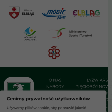
O NAS
ŁYŻWIARS
NABORY
PIĘCIOBÓJ NOW
AKTUALNOŚCI
PŁYWANI
Cenimy prywatność użytkowników
DO POBRANIA
SHORT TRA
KONTAKT
STRZELEC
Używamy plików cookie, aby poprawić jakość