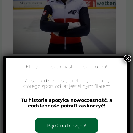
×
Elbląg – nasze miasto, nasza duma!
←
Poprzedni Wpis
Następny Wpis
→
Miasto ludzi z pasją, ambicją i energią,
którego sport od lat jest silnym filarem
Tu historia spotyka nowoczesność, a
codzienność potrafi zaskoczyć!
Zobacz również
Bądź na bieżąco!