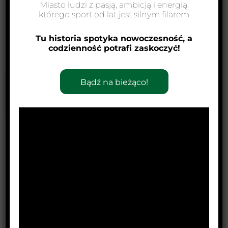
Miasto ludzi z pasją, ambicją i energią,
którego sport od lat jest silnym filarem
Tu historia spotyka nowoczesność, a
codzienność potrafi zaskoczyć!
Bądź na bieżąco!
←
Poprzedni Wpis
Następny Wpis
→
Zobacz również