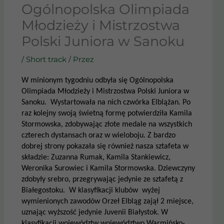
Ogólnopolska Olimpiada
Młodzieży i Mistrzostwa
Polski Juniora w Sanoku
/
Short track
/ Przez
W minionym tygodniu odbyła się Ogólnopolska
Olimpiada Młodzieży i Mistrzostwa Polski Juniora w
Sanoku. Wystartowała na nich czwórka Elblążan. Po
raz kolejny swoją świetną formę potwierdziła Kamila
Stormowska, zdobywając złote medale na wszystkich
czterech dystansach oraz w wieloboju. Z bardzo
dobrej strony pokazała się również nasza sztafeta w
składzie: Zuzanna Rumak, Kamila Stankiewicz,
Weronika Surowiec i Kamila Stormowska. Dziewczyny
zdobyły srebro, przegrywając jedynie ze sztafetą z
Białegostoku. W klasyfikacji klubów wyżej
wymienionych zawodów Orzeł Elbląg zajął 2 miejsce,
uznając wyższość jedynie Juvenii Białystok. W
klasyfikacji województw województwo Warmińsko-