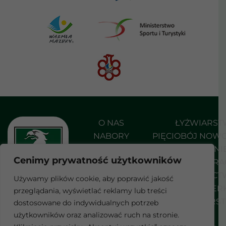
O NAS
ŁYŻWIARS
NABORY
PIĘCIOBÓJ NOW
AKTUALNOŚCI
PŁYWANI
Cenimy prywatność użytkowników
DO POBRANIA
SHORT TRA
KONTAKT
STRZELEC
Używamy plików cookie, aby poprawić jakość
SZERMIER
przeglądania, wyświetlać reklamy lub treści
F
WROTKARS
dostosowane do indywidualnych potrzeb
a
c
użytkowników oraz analizować ruch na stronie.
e