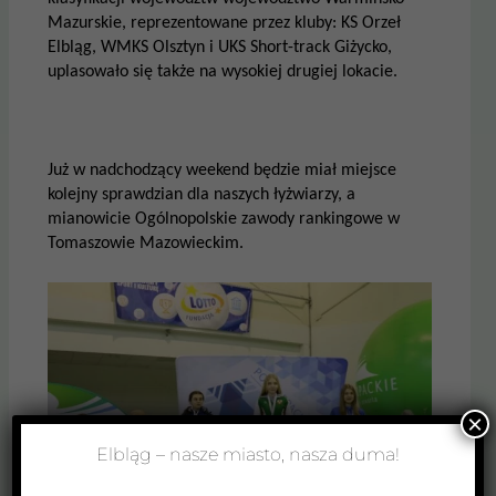
Mazurskie, reprezentowane przez kluby: KS Orzeł
Elbląg, WMKS Olsztyn i UKS Short-track Giżycko,
uplasowało się także na wysokiej drugiej lokacie.
Już w nadchodzący weekend będzie miał miejsce
kolejny sprawdzian dla naszych łyżwiarzy, a
mianowicie Ogólnopolskie zawody rankingowe w
Tomaszowie Mazowieckim.
×
Elbląg – nasze miasto, nasza duma!