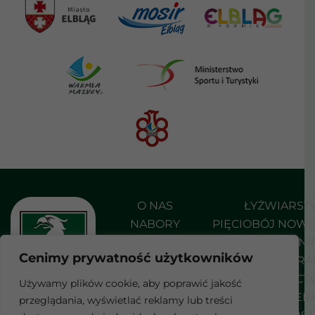
O NAS
ŁYŻWIARS
NABORY
PIĘCIOBÓJ NOW
AKTUALNOŚCI
PŁYWANI
Cenimy prywatność użytkowników
DO POBRANIA
SHORT TRA
KONTAKT
STRZELEC
Używamy plików cookie, aby poprawić jakość
SZERMIER
przeglądania, wyświetlać reklamy lub treści
F