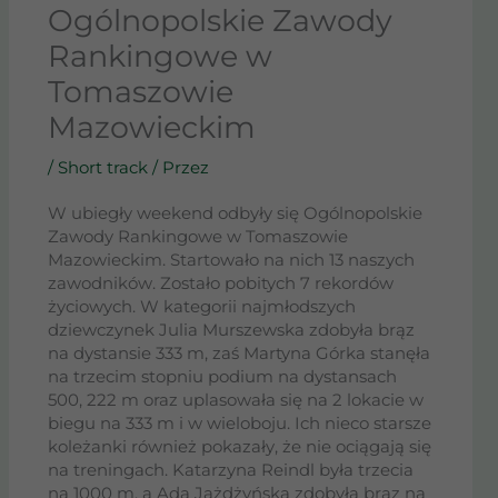
Ogólnopolskie Zawody
Rankingowe w
Tomaszowie
Mazowieckim
/
Short track
/ Przez
W ubiegły weekend odbyły się Ogólnopolskie
Zawody Rankingowe w Tomaszowie
Mazowieckim. Startowało na nich 13 naszych
zawodników. Zostało pobitych 7 rekordów
życiowych. W kategorii najmłodszych
dziewczynek Julia Murszewska zdobyła brąz
na dystansie 333 m, zaś Martyna Górka stanęła
na trzecim stopniu podium na dystansach
500, 222 m oraz uplasowała się na 2 lokacie w
biegu na 333 m i w wieloboju. Ich nieco starsze
koleżanki również pokazały, że nie ociągają się
na treningach. Katarzyna Reindl była trzecia
na 1000 m, a Ada Jażdżyńska zdobyła brąz na