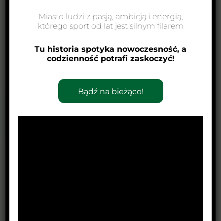
Miasto ludzi z pasją, ambicją i energią,
którego sport od lat jest silnym filarem
Tu historia spotyka nowoczesność, a
codzienność potrafi zaskoczyć!
Bądź na bieżąco!
←
Poprzedni Wpis
Następny Wpis
→
Zobacz również