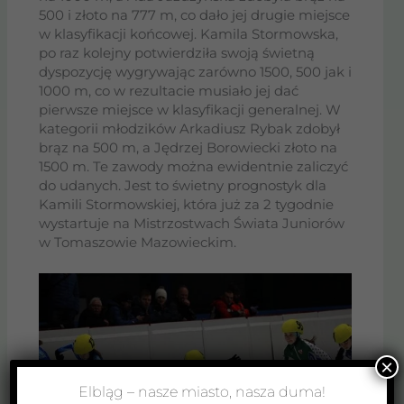
500 i złoto na 777 m, co dało jej drugie miejsce
w klasyfikacji końcowej. Kamila Stormowska,
po raz kolejny potwierdziła swoją świetną
dyspozycję wygrywając zarówno 1500, 500 jak i
1000 m, co w rezultacie musiało jej dać
pierwsze miejsce w klasyfikacji generalnej. W
kategorii młodzików Arkadiusz Rybak zdobył
brąz na 500 m, a Jędrzej Borowiecki złoto na
1500 m. Te zawody można ewidentnie zaliczyć
do udanych. Jest to świetny prognostyk dla
Kamili Stormowskiej, która już za 2 tygodnie
wystartuje na Mistrzostwach Świata Juniorów
w Tomaszowie Mazowieckim.
×
Elbląg – nasze miasto, nasza duma!