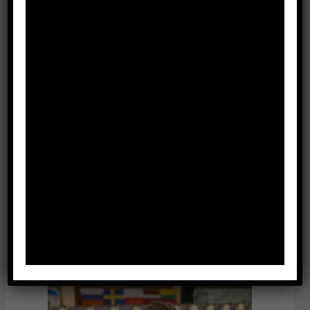
Zawody Klasyfikacyjne Wrocław
Strzelectwo