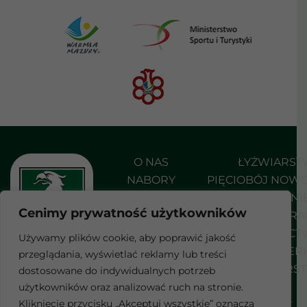
O NAS
ŁYŻWIARS
NABORY
PIĘCIOBÓJ NOW
AKTUALNOŚCI
PŁYWANI
Cenimy prywatność użytkowników
DO POBRANIA
SHORT TRA
KONTAKT
STRZELEC
Używamy plików cookie, aby poprawić jakość
SZERMIER
przeglądania, wyświetlać reklamy lub treści
F
WROTKARS
dostosowane do indywidualnych potrzeb
a
c
użytkowników oraz analizować ruch na stronie.
e
Kliknięcie przycisku „Akceptuj wszystkie” oznacza