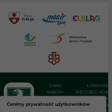
O NAS
ŁYŻWIARS
NABORY
PIĘCIOBÓJ NOW
AKTUALNOŚCI
PŁYWANI
Cenimy prywatność użytkowników
DO POBRANIA
SHORT TRA
KONTAKT
STRZELEC