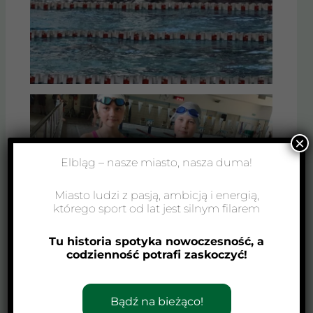
×
Elbląg – nasze miasto, nasza duma!
Miasto ludzi z pasją, ambicją i energią,
którego sport od lat jest silnym filarem
Tu historia spotyka nowoczesność, a
codzienność potrafi zaskoczyć!
Bądź na bieżąco!