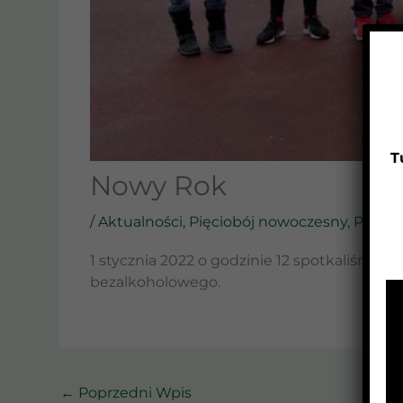
T
Nowy Rok
/
Aktualności
,
Pięciobój nowoczesny
,
Pływan
1 stycznia 2022 o godzinie 12 spotkaliśmy 
bezalkoholowego.
←
Poprzedni Wpis