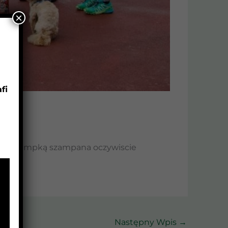
×
fi
wy Rok lampką szampana oczywiscie
Następny Wpis
→