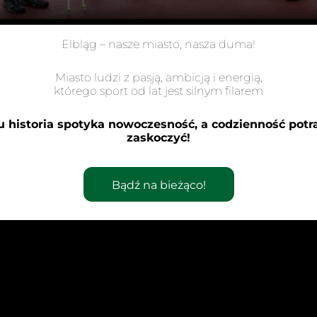
Elbląg – nasze miasto, nasza duma!
Miasto ludzi z pasją, ambicją i energią,
którego sport od lat jest silnym filarem
u historia spotyka nowoczesność, a codzienność potra
zaskoczyć!
ie
/ Przez
Bądź na bieżąco!
się na stadionie – odbył się trening oraz powitaliśmy No