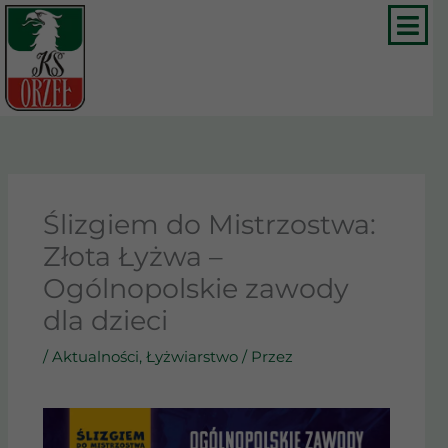
Przejdź
do
treści
Ślizgiem do Mistrzostwa:
Złota Łyżwa –
Ogólnopolskie zawody
dla dzieci
/
Aktualności
,
Łyżwiarstwo
/ Przez