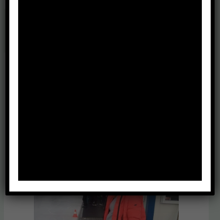
←
Poprzedni Wpis
Następny Wpis
→
Zobacz również