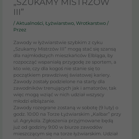
„SZUKAMY MISTRZÓW
III”
/
Aktualności
,
Łyżwiarstwo
,
Wrotkarstwo
/
Przez
Zawody w łyżwiarstwie szybkim z cyku
„Szukamy Mistrzów III” mogą stać się szansą
dla najmłodszych mieszkańców Elbląga, by
rozpocząć wspaniałą przygodę ze sportem, a
kto wie, czy dla kogoś nie stanie się to
początkiem prawdziwej światowej kariery.
Zawody zostały podzielone na starty dla
zawodników trenujących jak i amatorów, tak
więc mogą wziąć w nich udział wszyscy
młodzi elblążanie.
Zawody rozegrane zostaną w sobotę (9 luty) o
godz. 10:00 na Torze Łyżwiarskim „Kalbar” przy
ul. Agrykola. Zgłoszenia przyjmowane będą
już od godziny 9:00 w biurze zawodów
mieszczącym się na torze łyżwiarskim. Udział