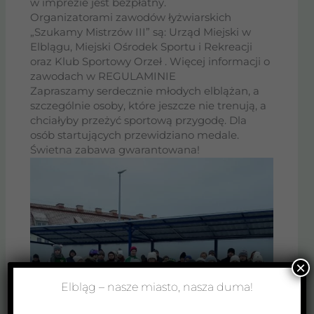
w imprezie jest bezpłatny.
Organizatorami zawodów łyżwiarskich
„Szukamy Mistrzów III” są: Urząd Miejski w
Elblągu, Miejski Ośrodek Sportu i Rekreacji
oraz Klub Sportowy Orzeł . Więcej informacji o
zawodach w REGULAMINIE
Zapraszamy serdecznie młodych elblążan, a
szczególnie osoby, które jeszcze nie trenują, a
chciałyby przeżyć sportową przygodę. Dla
osób startujących przewidziano medale.
Świetna zabawa gwarantowana!
×
Elbląg – nasze miasto, nasza duma!