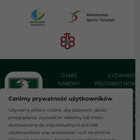
O NAS
ŁYŻWIARS
NABORY
PIĘCIOBÓJ NOW
AKTUALNOŚCI
PŁYWANI
Cenimy prywatność użytkowników
DO POBRANIA
SHORT TRA
KONTAKT
STRZELEC
Używamy plików cookie, aby poprawić jakość
SZERMIER
przeglądania, wyświetlać reklamy lub treści
F
WROTKARS
dostosowane do indywidualnych potrzeb
a
c
użytkowników oraz analizować ruch na stronie.
e