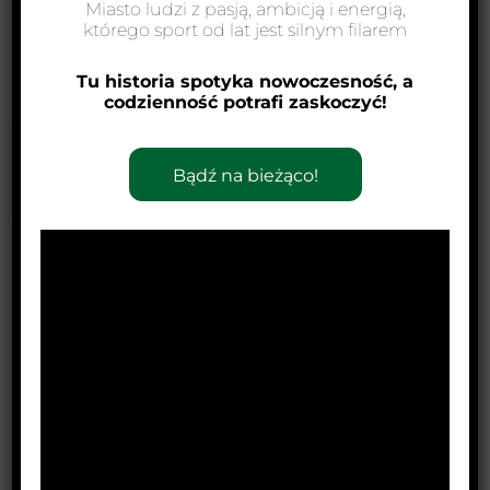
Miasto ludzi z pasją, ambicją i energią,
którego sport od lat jest silnym filarem
Tu historia spotyka nowoczesność, a
codzienność potrafi zaskoczyć!
←
Poprzedni Wpis
Następny Wpis
→
Bądź na bieżąco!
Zobacz również