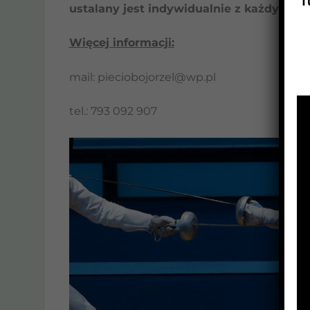
T
ustalany jest indywidualnie z każdym z
Więcej informacji:
mail: pieciobojorzel@wp.pl
tel.: 793 092 907