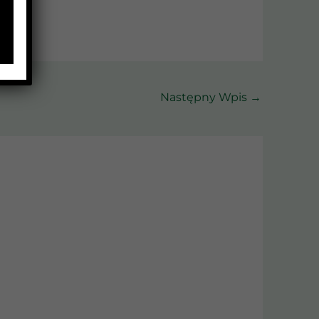
Następny Wpis
→