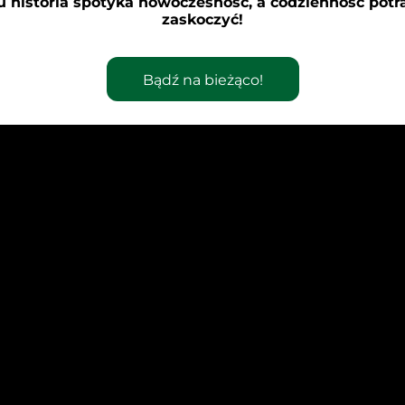
u historia spotyka nowoczesność, a codzienność potra
awodnikiem.
zaskoczyć!
Bądź na bieżąco!