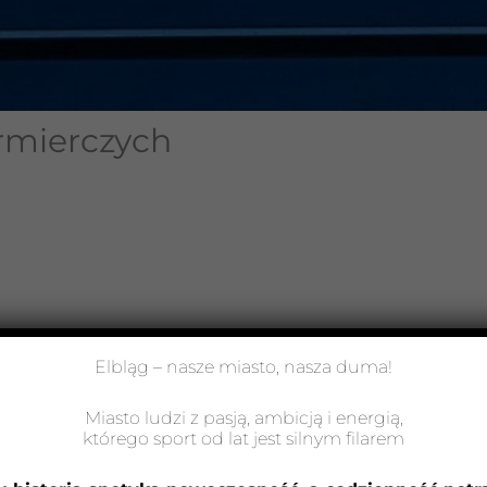
rmierczych
Elbląg – nasze miasto, nasza duma!
Miasto ludzi z pasją, ambicją i energią,
którego sport od lat jest silnym filarem
na” sala fitness (nad trybunami). Przydział do danej