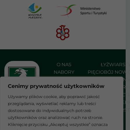
O NAS
ŁYŻWIARS
NABORY
PIĘCIOBÓJ NOW
AKTUALNOŚCI
PŁYWANI
Cenimy prywatność użytkowników
DO POBRANIA
SHORT TRA
KONTAKT
STRZELEC
Używamy plików cookie, aby poprawić jakość
SZERMIER
przeglądania, wyświetlać reklamy lub treści
F
WROTKARS
dostosowane do indywidualnych potrzeb
a
c
użytkowników oraz analizować ruch na stronie.
e
Kliknięcie przycisku „Akceptuj wszystkie” oznacza
b