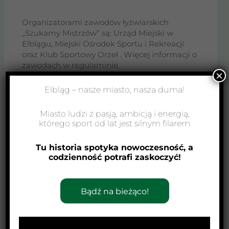
Organizatorami zawodów łyżwiarskich
„Szukamy Mistrzów” są: Urząd Miejski w
Elblągu, Miejski Ośrodek Sportu i Rekreacji
oraz Klub Sportowy Orzeł . Więcej informacji o
zawodach w regulaminie.
×
Elbląg – nasze miasto, nasza duma!
Miasto ludzi z pasją, ambicją i energią,
którego sport od lat jest silnym filarem
Tu historia spotyka nowoczesność, a
codzienność potrafi zaskoczyć!
Bądź na bieżąco!