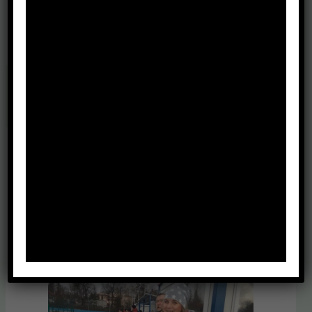
←
Poprzedni Wpis
Następny Wpis
→
Zobacz również