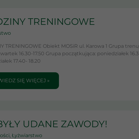
ZINY
ZINY TRENINGOWE
ENINGOWE
stwo
 TRENINGOWE Obiekt MOSiR ul. Karowa 1 Grupa trenująca
wartek 16.30-17.50 Grupa początkująca: poniedziałek 16.30
ałek 17.40- 18.20
IEDZ SIĘ WIĘCEJ »
BYŁY UDANE ZAWODY!
Y
ANE
ości
,
Łyżwiarstwo
ODY!