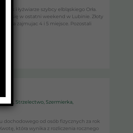
jak i łyżwiarze szybcy elbląskiego Orła.
dbyły się w ostatni weekend w Lubinie. Złoty
ewicka zajmujac 4 i 5 miejsce. Pozostali
 track
,
Strzelectwo
,
Szermierka
,
ku dochodowego od osób fizycznych za rok
Kwotę, która wynika z rozliczenia rocznego