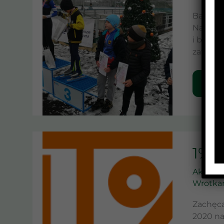
Bardzo 
Nasi pa
i brązow
zawodni
DOW
1%
1%
Aktualn
Wrotka
Zachęca
2020 na