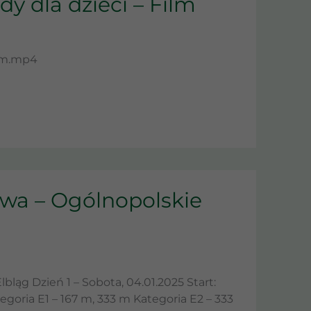
y dla dzieci – Film
ilm.mp4
żwa – Ogólnopolskie
lbląg Dzień 1 – Sobota, 04.01.2025 Start:
egoria E1 – 167 m, 333 m Kategoria E2 – 333