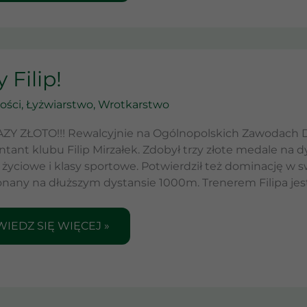
TY
y Filip!
P!
ości
,
Łyżwiarstwo
,
Wrotkarstwo
ZY ZŁOTO!!! Rewalcyjnie na Ogólnopolskich Zawodach D
ntant klubu Filip Mirzałek. Zdobył trzy złote medale n
życiowe i klasy sportowe. Potwierdził też dominację w swo
nany na dłuższym dystansie 1000m. Trenerem Filipa jes
IEDZ SIĘ WIĘCEJ »