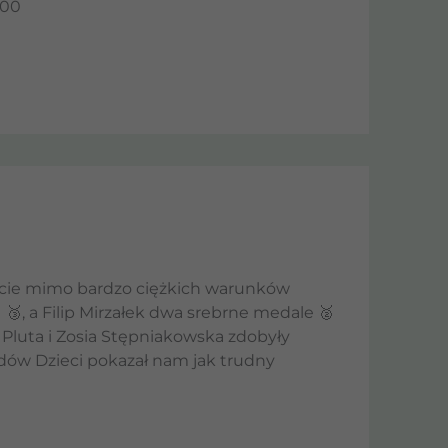
000
cie mimo bardzo ciężkich warunków
🥉, a Filip Mirzałek dwa srebrne medale 🥈
a Pluta i Zosia Stępniakowska zdobyły
dów Dzieci pokazał nam jak trudny