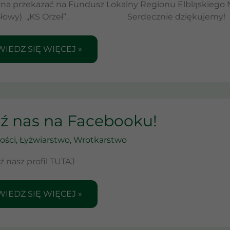
na przekazać na Fundusz Lokalny Regionu Elbląskiego 
gółowy) „KS Orzeł”. Serdecznie dziękujemy!
IEDZ SIĘ WIĘCEJ »
DŹ
dź nas na Facebooku!
ości
,
Łyżwiarstwo
,
Wrotkarstwo
EBOOKU!
 nasz profil TUTAJ
IEDZ SIĘ WIĘCEJ »