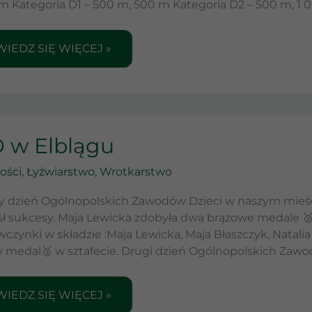
m Kategoria D1 – 500 m, 500 m Kategoria D2 – 500 m, 1 
ECI
IEDZ SIĘ WIĘCEJ »
D
 w Elblągu
LĄGU
ości
,
Łyżwiarstwo
,
Wrotkarstwo
y dzień Ogólnopolskich Zawodów Dzieci w naszym mieś
sł sukcesy. Maja Lewicka zdobyła dwa brązowe medale 🥉 
wczynki w składzie :Maja Lewicka, Maja Błaszczyk, Natali
 medal🥉 w sztafecie. Drugi dzień Ogólnopolskich Zawo
IEDZ SIĘ WIĘCEJ »