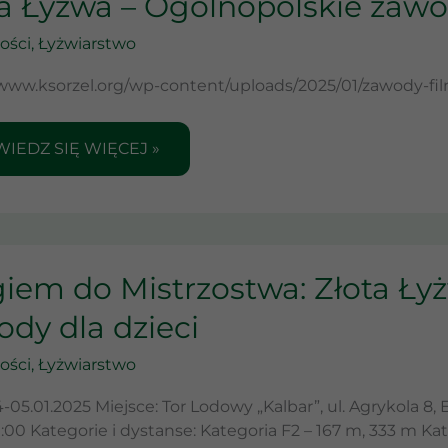
a Łyżwa – Ogólnopolskie zawod
ości
,
Łyżwiarstwo
LNOPOLSKIE
WODY
/www.ksorzel.org/wp-content/uploads/2025/01/zawody-f
ECI
IEDZ SIĘ WIĘCEJ »
M
ZGIEM
giem do Mistrzostwa: Złota Ły
TRZOSTWA:
dy dla dzieci
TA
WA
ości
,
Łyżwiarstwo
LNOPOLSKIE
-05.01.2025 Miejsce: Tor Lodowy „Kalbar”, ul. Agrykola 8, E
WODY
:00 Kategorie i dystanse: Kategoria F2 – 167 m, 333 m Kat