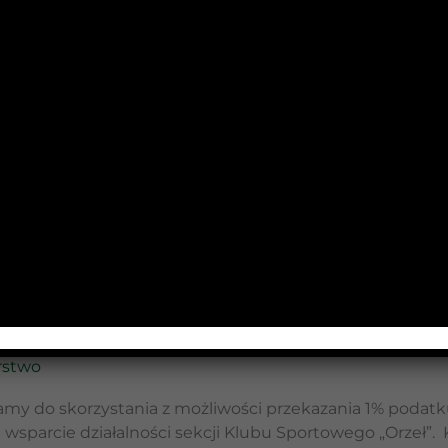
zadowoleni z rozpoczęcia sezonu mogą być zarówno trener 
nczeniści zaliczyli dobre starty w zawodach OZD, które o
y medal zdobył Filip Mirzałek. Blisko podium była Maja L
cy poprawili swoje życiowe czasy. W
IEDZ SIĘ WIĘCEJ »
ości
,
Łyżwiarstwo
,
Pięciobój nowoczesny
,
Pływanie
,
Short
rstwo
my do skorzystania z możliwości przekazania 1% podat
 wsparcie działalności sekcji Klubu Sportowego „Orzeł”. 