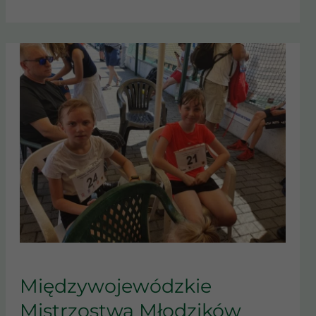
MIĘDZYWOJEWÓDZKIE
MISTRZOSTWA
Międzywojewódzkie
MŁODZIKÓW
Mistrzostwa Młodzików