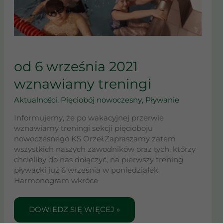
OD
6
od 6 września 2021
WRZEŚNIA
wznawiamy treningi
2021
WZNAWIAMY
Aktualności
,
Pięciobój nowoczesny
,
Pływanie
TRENINGI
Informujemy, że po wakacyjnej przerwie
wznawiamy treningi sekcji pięcioboju
nowoczesnego KS Orzeł.Zapraszamy zatem
wszystkich naszych zawodników oraz tych, którzy
chcieliby do nas dołączyć, na pierwszy trening
pływacki już 6 września w poniedziałek.
Harmonogram wkróce
DOWIEDZ SIĘ WIĘCEJ »