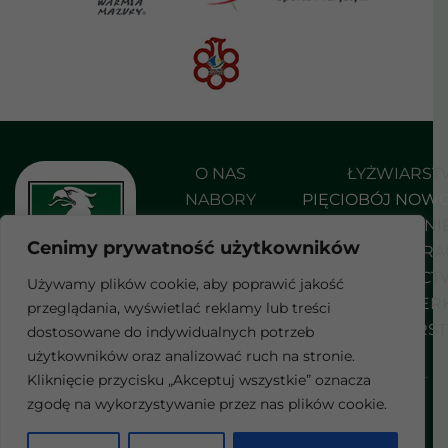
O NAS
ŁYŻWIARS
NABORY
PIĘCIOBÓJ NOW
AKTUALNOŚCI
PŁYWANI
Cenimy prywatność użytkowników
DO POBRANIA
SHORT TRA
KONTAKT
STRZELEC
Używamy plików cookie, aby poprawić jakość
SZERMIER
przeglądania, wyświetlać reklamy lub treści
F
WROTKARS
dostosowane do indywidualnych potrzeb
a
c
użytkowników oraz analizować ruch na stronie.
e
Kliknięcie przycisku „Akceptuj wszystkie” oznacza
b
Wszelkie prawa zastrzeżone
zgodę na wykorzystywanie przez nas plików cookie.
POLITYKA PRYWATNOŚCI
o
© 2026 Realizacja:
blulink.pl
o