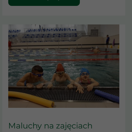
MALUCHY
NA
Maluchy na zajęciach
ZAJĘCIACH