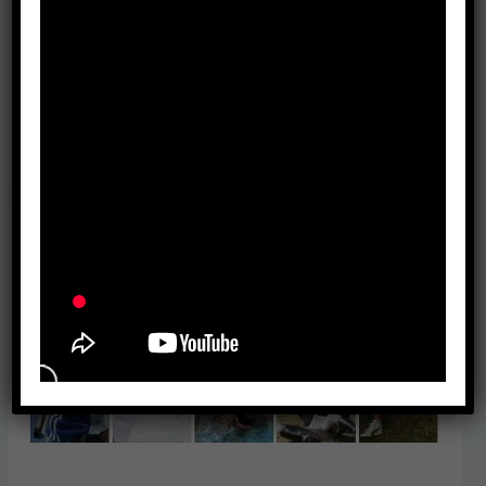
Elbląskiego Nr KRS 0000033301 z dopiskiem (cel
szczegółowy) „KS Orzeł”.
Serdecznie dziękujemy!
DOWIEDZ SIĘ WIĘCEJ »
WZNAWIAMY