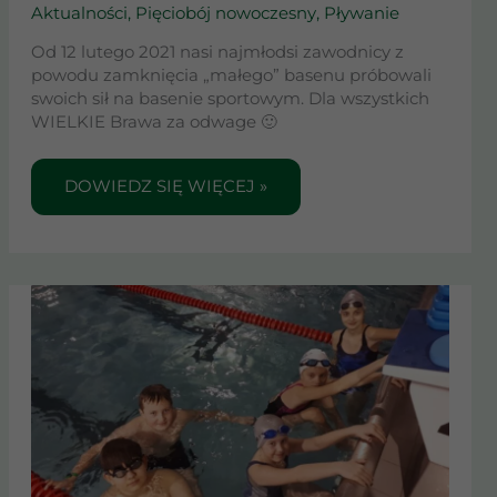
Aktualności
,
Pięciobój nowoczesny
,
Pływanie
Od 12 lutego 2021 nasi najmłodsi zawodnicy z
powodu zamknięcia „małego” basenu próbowali
swoich sił na basenie sportowym. Dla wszystkich
WIELKIE Brawa za odwage 🙂
DOWIEDZ SIĘ WIĘCEJ »