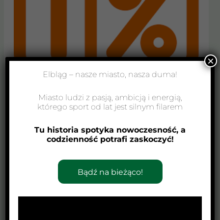
×
Elbląg – nasze miasto, nasza duma!
1%
Miasto ludzi z pasją, ambicją i energią,
1%
którego sport od lat jest silnym filarem
Aktualności
,
Łyżwiarstwo
,
Pięciobój nowoczesny
,
Tu historia spotyka nowoczesność, a
Pływanie
,
Short track
,
Strzelectwo
,
Szermierka
,
codzienność potrafi zaskoczyć!
Wrotkarstwo
Zachęcamy do skorzystania z możliwości
Bądź na bieżąco!
przekazania 1% podatku dochodowego od osób
fizycznych za rok 2020 na wsparcie działalności
sekcji Klubu Sportowego „Orzeł”. Kwotę, która
wynika z rozliczenia rocznego PIT można
przekazać na Fundusz Lokalny Regionu