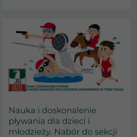
NAUKA
I
Nauka i doskonalenie
DOSKONALENIE
pływania dla dzieci i
PŁYWANIA
DLA
młodzieży. Nabór do sekcji
DZIECI