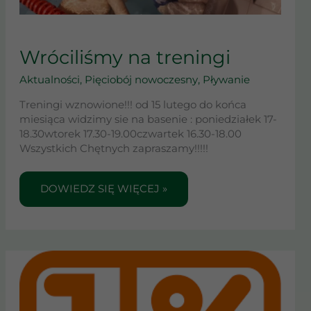
WRÓCILIŚMY
NA
Wróciliśmy na treningi
TRENINGI
Aktualności
,
Pięciobój nowoczesny
,
Pływanie
Treningi wznowione!!! od 15 lutego do końca
miesiąca widzimy sie na basenie : poniedziałek 17-
18.30wtorek 17.30-19.00czwartek 16.30-18.00
Wszystkich Chętnych zapraszamy!!!!!
DOWIEDZ SIĘ WIĘCEJ »