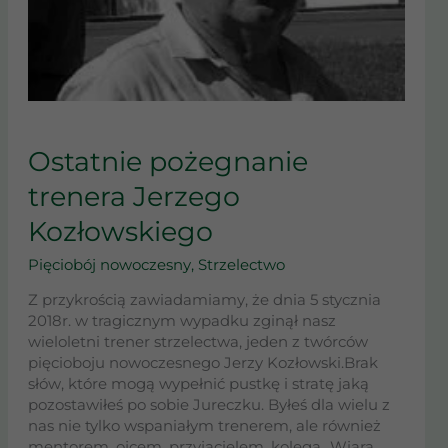
OSTATNIE
POŻEGNANIE
Ostatnie pożegnanie
TRENERA
trenera Jerzego
JERZEGO
KOZŁOWSKIEGO
Kozłowskiego
Pięciobój nowoczesny
,
Strzelectwo
Z przykrością zawiadamiamy, że dnia 5 stycznia
2018r. w tragicznym wypadku zginął nasz
wieloletni trener strzelectwa, jeden z twórców
pięcioboju nowoczesnego Jerzy Kozłowski.Brak
słów, które mogą wypełnić pustkę i stratę jaką
pozostawiłeś po sobie Jureczku. Byłeś dla wielu z
nas nie tylko wspaniałym trenerem, ale również
mentorem, ojcem, przyjacielem, kolegą…Wiara