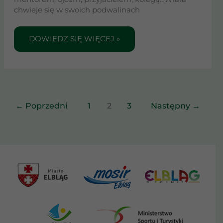
chwieje się w swoich podwalinach
DOWIEDZ SIĘ WIĘCEJ »
←
Poprzedni
1
2
3
Następny
→