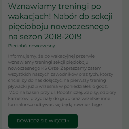
TRENINGI
Wznawiamy treningi po
PO
wakacjach! Nabór do sekcji
WAKACJACH!
NABÓR
pięcioboju nowoczesnego
DO
SEKCJI
na sezon 2018-2019
PIĘCIOBOJU
NOWOCZESNEGO
Pięciobój nowoczesny
NA
Informujemy, że po wakacyjnej przerwie
SEZON
wznawiamy treningi sekcji pięcioboju
2018-
nowoczesnego KS Orzeł.Zapraszamy zatem
2019
wszystkich naszych zawodników oraz tych, którzy
chcieliby do nas dołączyć, na pierwszy trening
pływacki już 3 września w poniedziałek o godz.
17.00 na basen przy ul. Robotniczej. Zapisy, odbiory
karnetów, przydziały do grup oraz wszelkie inne
formalności odbywać się będą również tego
DOWIEDZ SIĘ WIĘCEJ »