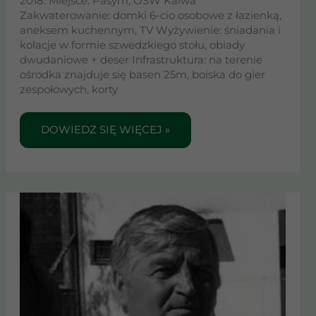
2018. Miejsce: Pasym, OSW Kalwa
Zakwaterowanie: domki 6-cio osobowe z łazienką,
aneksem kuchennym, TV Wyżywienie: śniadania i
kolacje w formie szwedzkiego stołu, obiady
dwudaniowe + deser Infrastruktura: na terenie
ośrodka znajduje się basen 25m, boiska do gier
zespołowych, korty
DOWIEDZ SIĘ WIĘCEJ »