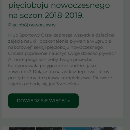
I
pięcioboju nowoczesnego
MŁODZIEŻY.
na sezon 2018-2019.
NABÓR
DO
Pięciobój nowoczesny
SEKCJI
PIĘCIOBOJU
Klub Sportowy Orzeł zaprasza wszystkie dzieci na
NOWOCZESNEGO
zajęcia nauki i doskonalenia pływania w „grupie
NA
naborowej” sekcji pięcioboju nowoczesnego.
SEZON
Chcesz poprawnie nauczyć swoje dziecko pływać?
2018-
A może pragniesz żeby Twoja pociecha
2019.
kontynuowała przygodę ze sportem jako
zawodnik? Dołącz do nas w każdej chwili, a my
podejdziemy do sprawy kompleksowo. Pierwsze
zajęcia odbędą się już 3 września
DOWIEDZ SIĘ WIĘCEJ »