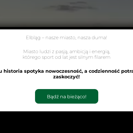
Elbląg – nasze miasto, nasza duma!
Miasto ludzi z pasją, ambicją i energią,
którego sport od lat jest silnym filarem
u historia spotyka nowoczesność, a codzienność potra
zaskoczyć!
Bądź na bieżąco!