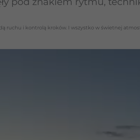
ły pod znakiem rytmu, technik
 ruchu i kontrolą kroków. I wszystko w świetnej atmosf