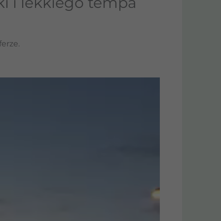
i i lekkiego tempa
erze.