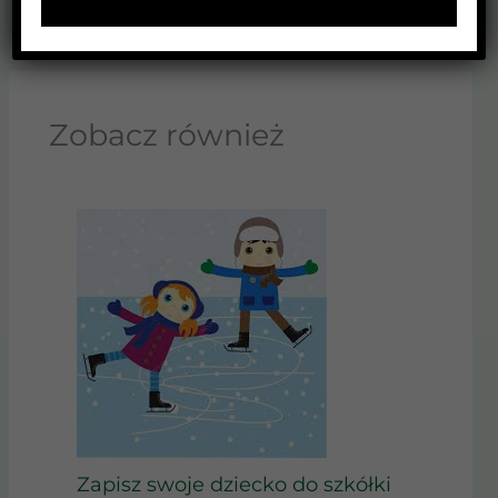
←
Poprzedni Wpis
Następny Wpis
→
Zobacz również
Zapisz swoje dziecko do szkółki