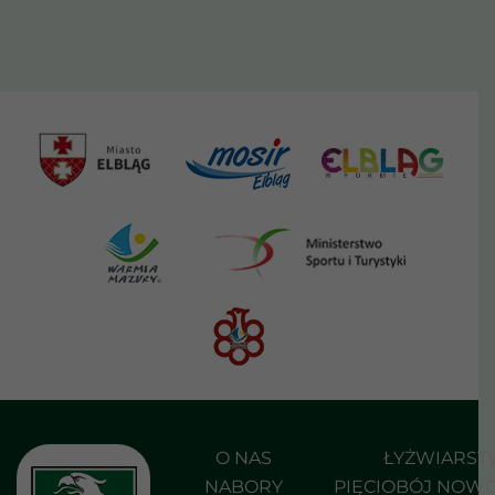
O NAS
ŁYŻWIARS
NABORY
PIĘCIOBÓJ NOW