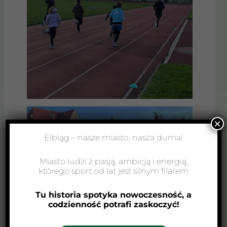
×
Elbląg – nasze miasto, nasza duma!
Miasto ludzi z pasją, ambicją i energią,
którego sport od lat jest silnym filarem
Tu historia spotyka nowoczesność, a
codzienność potrafi zaskoczyć!